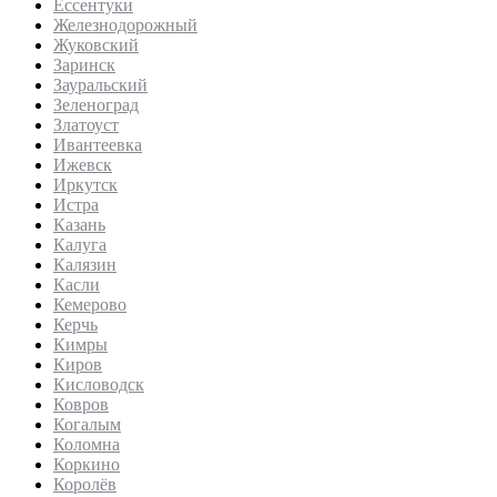
Ессентуки
Железнодорожный
Жуковский
Заринск
Зауральский
Зеленоград
Златоуст
Ивантеевка
Ижевск
Иркутск
Истра
Казань
Калуга
Калязин
Касли
Кемерово
Керчь
Кимры
Киров
Кисловодск
Ковров
Когалым
Коломна
Коркино
Королёв