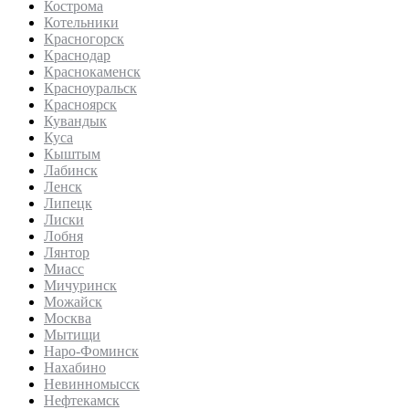
Кострома
Котельники
Красногорск
Краснодар
Краснокаменск
Красноуральск
Красноярск
Кувандык
Куса
Кыштым
Лабинск
Ленск
Липецк
Лиски
Лобня
Лянтор
Миасс
Мичуринск
Можайск
Москва
Мытищи
Наро-Фоминск
Нахабино
Невинномысск
Нефтекамск