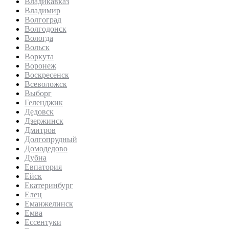
Владикавказ
Владимир
Волгоград
Волгодонск
Вологда
Вольск
Воркута
Воронеж
Воскресенск
Всеволожск
Выборг
Геленджик
Дедовск
Дзержинск
Дмитров
Долгопрудный
Домодедово
Дубна
Евпатория
Ейск
Екатеринбург
Елец
Еманжелинск
Емва
Ессентуки