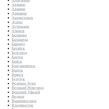
Апрелевка
Арзамас
Арзамас
Армавир
Архангельск
Асино
Астрахань
Ачинск
Балаково
Балашиха
Барнаул
Батайск
Белгород
Бердск
Бийск
Благовещенск
Братск
Брянск
Бузулук
Великие Луки
Великий Новгород
Верхний Уфалей
Видное
Вишневогорск
Владивосток